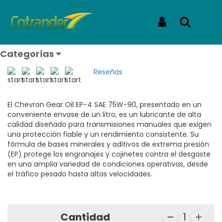
Inicio
Productos
CHEVRON GEAR OIL GL4 75-90 LITRO
CHEVRON GEAR OIL GL4 75-90
Iniciar Sesión
Buscar
LITRO
Categorías
REF: GEAR OIL GL4 75-90 LITRO
Reseñas
El Chevron Gear Oil EP-4 SAE 75W-90, presentado en un
conveniente envase de un litro, es un lubricante de alta
calidad diseñado para transmisiones manuales que exigen
una protección fiable y un rendimiento consistente. Su
fórmula de bases minerales y aditivos de extrema presión
(EP) protege los engranajes y cojinetes contra el desgaste
en una amplia variedad de condiciones operativas, desde
el tráfico pesado hasta altas velocidades.
Cantidad
1