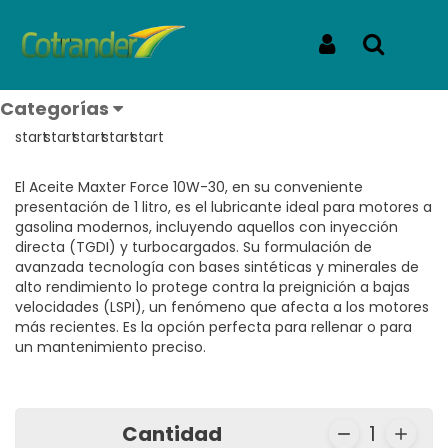
Inicio
Productos
MAXTER FORCE 10W-30 LITRO
MAXTER FORCE 10W-30 LITRO
Iniciar Sesión
Buscar
REF: MAXTER FORCE 10W-30 LITRO
Categorías
Reseñas
El Aceite Maxter Force 10W-30, en su conveniente
presentación de 1 litro, es el lubricante ideal para motores a
gasolina modernos, incluyendo aquellos con inyección
directa (TGDI) y turbocargados. Su formulación de
avanzada tecnología con bases sintéticas y minerales de
alto rendimiento lo protege contra la preignición a bajas
velocidades (LSPI), un fenómeno que afecta a los motores
más recientes. Es la opción perfecta para rellenar o para
un mantenimiento preciso.
Cantidad
1