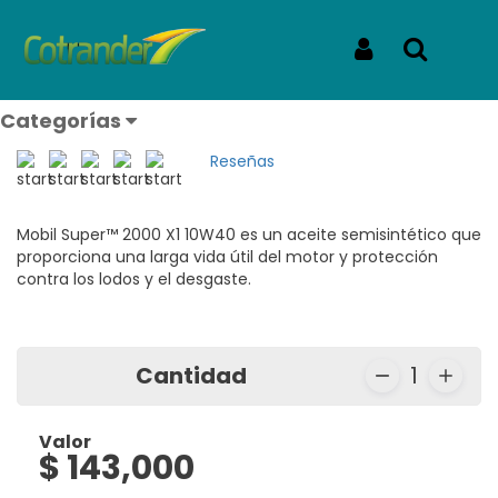
Inicio
Productos
MOBIL SUPER 2000 10W_40 GALON
MOBIL SUPER 2000 10W_40
Iniciar Sesión
Buscar
GALON
Categorías
REF: SUPER 2000 10W_40 GALON
Reseñas
Mobil Super™ 2000 X1 10W40 es un aceite semisintético que
proporciona una larga vida útil del motor y protección
contra los lodos y el desgaste.
Cantidad
1
Valor
$ 143,000