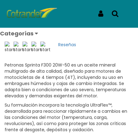
Inicio
Productos
PETRONAS SPRINTA F300 4T 20W-50
PETRONAS SPRINTA F300 4T
Iniciar Sesión
Buscar
20W-50
Categorías
REF: SPRINTA F300 4T 20W-50
Reseñas
Petronas Sprinta F300 20W-50 es un aceite mineral
multigrado de alta calidad, diseñado para motores de
motocicletas de 4 tiempos (4T), incluyendo su uso en
embragues húmedos y cajas de cambio integradas. Se
adapta bien a condiciones de uso severo, temperaturas
elevadas y demandas exigentes del motor.
Su formulación incorpora la tecnología UltraFlex™,
desarrollada para reaccionar rápidamente a cambios en
las condiciones del motor (temperatura, carga,
revoluciones), así como para proteger las zonas críticas
frente al desgaste, depósitos y oxidación.