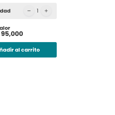
idad
1
alor
 95,000
ñadir al carrito