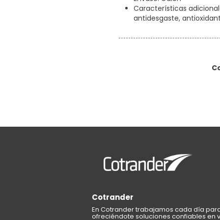
Características adicional
antidesgaste, antioxida
C
Cotrander
En Cotrander trabajamos cada día para 
ofreciéndote soluciones confiables en ve