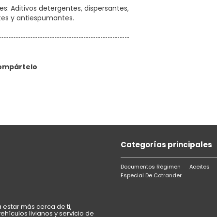
es: Aditivos detergentes, dispersantes,
ntes y antiespumantes.
ompártelo
Categorías principales
Documentos Régimen
Aceites
Especial De Cotrander
estar más cerca de ti,
hículos livianos y servicio de