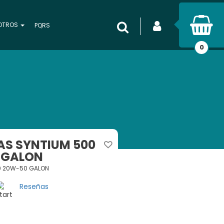
INICIAR SESIÓN
OTROS
Buscar
PQRS
0
AS SYNTIUM 500
 GALON
00 20W-50 GALON
Reseñas