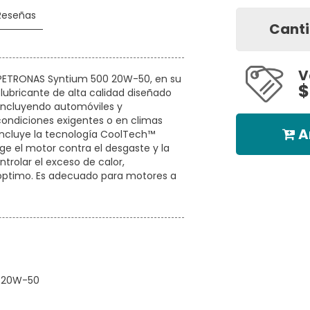
Reseñas
Cant
V
o PETRONAS Syntium 500 20W-50, en su
$
lubricante de alta calidad diseñado
 incluyendo automóviles y
ondiciones exigentes o en climas
A
 incluye la tecnología CoolTech™
ge el motor contra el desgaste y la
trolar el exceso de calor,
óptimo. Es adecuado para motores a
E 20W-50