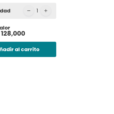
idad
1
alor
 128,000
ñadir al carrito