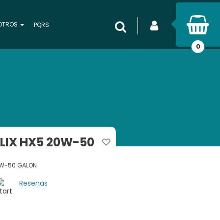
INICIAR SESIÓN
OTROS
Buscar
PQRS
0
ELIX HX5 20W-50
20W-50 GALON
Reseñas