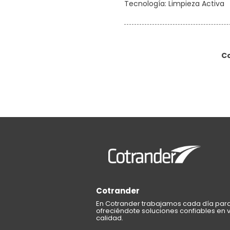
Tecnología: Limpieza Activa
C
Cotrander
En Cotrander trabajamos cada día para 
ofreciéndote soluciones confiables en ve
calidad.