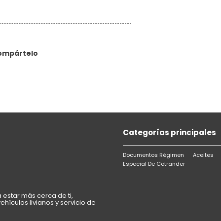
ompártelo
Categorías principales
Documentos Régimen
Aceites
Especial De Cotrander
estar más cerca de ti,
hículos livianos y servicio de