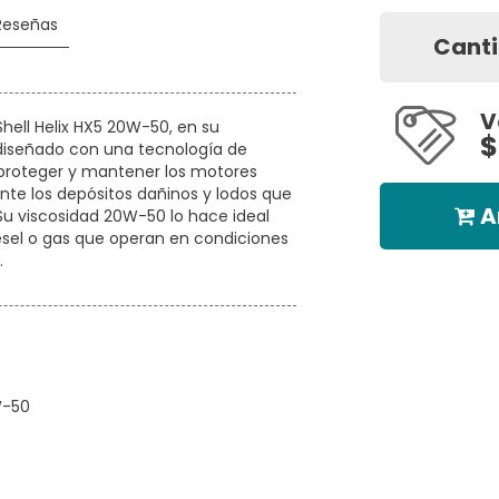
Reseñas
Cant
V
Shell Helix HX5 20W-50, en su
$
 diseñado con una tecnología de
 proteger y mantener los motores
nte los depósitos dañinos y lodos que
A
u viscosidad 20W-50 lo hace ideal
ésel o gas que operan en condiciones
.
W-50