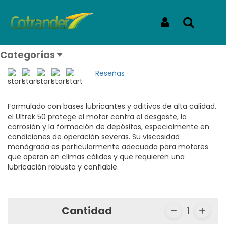
Inicio
Productos
TERPEL ULTREK 50 MONOGRADO A GRANEL LITRO
TERPEL ULTREK 50
Iniciar Sesión
Buscar
MONOGRADO A GRANEL LITRO
Categorías
REF: TERPEL ULTREK 50 MONOGRADO A GRANEL LITRO
Reseñas
Formulado con bases lubricantes y aditivos de alta calidad,
el Ultrek 50 protege el motor contra el desgaste, la
corrosión y la formación de depósitos, especialmente en
condiciones de operación severas. Su viscosidad
monógrada es particularmente adecuada para motores
que operan en climas cálidos y que requieren una
lubricación robusta y confiable.
Cantidad
1