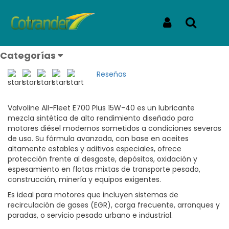
Inicio
Productos
VALVOLINE E700 PLUS 15W-40 LITRO
VALVOLINE E700 PLUS 15W-40
Iniciar Sesión
Buscar
LITRO
Categorías
REF: E700 PLUS 15W-40 LITRO
Reseñas
Valvoline All-Fleet E700 Plus 15W-40 es un lubricante
mezcla sintética de alto rendimiento diseñado para
motores diésel modernos sometidos a condiciones severas
de uso. Su fórmula avanzada, con base en aceites
altamente estables y aditivos especiales, ofrece
protección frente al desgaste, depósitos, oxidación y
espesamiento en flotas mixtas de transporte pesado,
construcción, minería y equipos exigentes.
Es ideal para motores que incluyen sistemas de
recirculación de gases (EGR), carga frecuente, arranques y
paradas, o servicio pesado urbano e industrial.