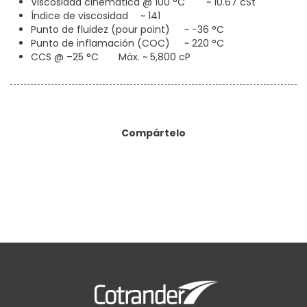
Viscosidad cinemática @ 100 °C
~ 10.67 cSt
Índice de viscosidad
~ 141
Punto de fluidez (pour point)
~ −36 °C
Punto de inflamación (COC)
~ 220 °C
CCS @ –25 °C
Máx. ~ 5,800 cP
Compártelo